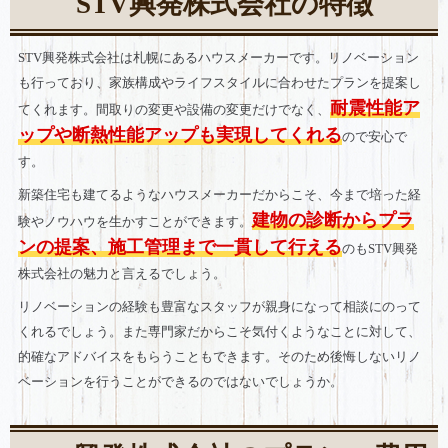
STV興発株式会社の特徴
STV興発株式会社は札幌にあるハウスメーカーです。リノベーション
も行っており、家族構成やライフスタイルに合わせたプランを提案し
耐震性能ア
てくれます。間取りの変更や設備の変更だけでなく、
ップや断熱性能アップも実現してくれる
ので安心で
す。
新築住宅も建てるようなハウスメーカーだからこそ、今まで培った経
建物の診断からプラ
験やノウハウを生かすことができます。
ンの提案、施工管理まで一貫して行える
のもSTV興発
株式会社の魅力と言えるでしょう。
リノベーションの経験も豊富なスタッフが親身になって相談にのって
くれるでしょう。また専門家だからこそ気付くようなことに対して、
的確なアドバイスをもらうこともできます。そのため後悔しないリノ
ベーションを行うことができるのではないでしょうか。