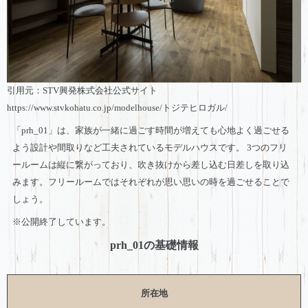
引用元：STV興発株式会社公式サイト
https://www.stvkohatu.co.jp/modelhouse/トジテヒロガル/
「prh_01」は、家族が一緒に過ごす時間が増えても心地よく過ごせる
よう設計や間取りなど工夫されているモデルハウスです。 3つのフリ
ールームは縦に繋がっており、吹き抜けから差し込む日差しを取り込
みます。フリールームではそれぞれが思い思いの時を過ごせることで
しょう。
※公開終了しています。
prh_01の基礎情報
所在地