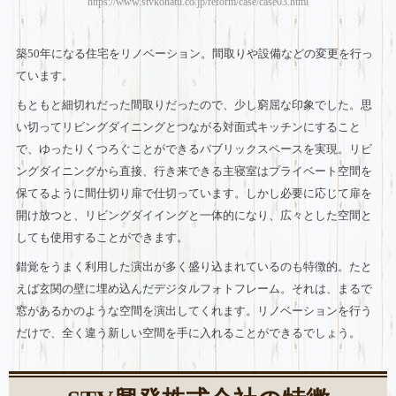
https://www.stvkohatu.co.jp/reform/case/case03.html
築50年になる住宅をリノベーション。間取りや設備などの変更を行っ
ています。
もともと細切れだった間取りだったので、少し窮屈な印象でした。思
い切ってリビングダイニングとつながる対面式キッチンにすること
で、ゆったりくつろぐことができるパブリックスペースを実現。リビ
ングダイニングから直接、行き来できる主寝室はプライベート空間を
保てるように間仕切り扉で仕切っています。しかし必要に応じて扉を
開け放つと、リビングダイイングと一体的になり、広々とした空間と
しても使用することができます。
錯覚をうまく利用した演出が多く盛り込まれているのも特徴的。たと
えば玄関の壁に埋め込んだデジタルフォトフレーム。それは、まるで
窓があるかのような空間を演出してくれます。リノベーションを行う
だけで、全く違う新しい空間を手に入れることができるでしょう。