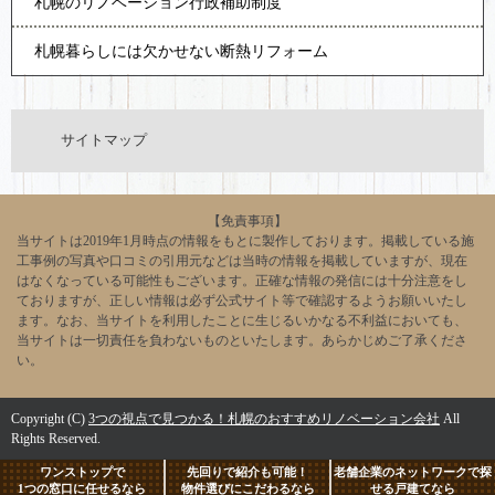
札幌のリノベーション行政補助制度
札幌暮らしには欠かせない断熱リフォーム
サイトマップ
【免責事項】
当サイトは2019年1月時点の情報をもとに製作しております。掲載している施
工事例の写真や口コミの引用元などは当時の情報を掲載していますが、現在
はなくなっている可能性もございます。正確な情報の発信には十分注意をし
ておりますが、正しい情報は必ず公式サイト等で確認するようお願いいたし
ます。なお、当サイトを利用したことに生じるいかなる不利益においても、
当サイトは一切責任を負わないものといたします。あらかじめご了承くださ
い。
Copyright (C)
3つの視点で見つかる！札幌のおすすめリノベーション会社
All
Rights Reserved.
ワンストップで
先回りで紹介も可能！
老舗企業のネットワークで探
1つの窓口に任せるなら
物件選びにこだわるなら
せる戸建てなら