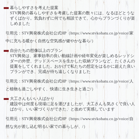
暮らしやすさを考えた提案
STV興発の暮らしやすさを考慮した提案の数々には、なるほどとうな
ずくばかり。気負わずに何でも相談できて、心からプランづくりが楽
しめました
引用元：STV興発株式会社公式HP（https://www.stvkohatu.co.jp/voice/家
中に充ちる暖かく自然な空気感が健やかな暮ら/）
自分たちの想像以上のプラン
STV興発は、家事効率の良い動線計画や経年変化が楽しめるレッドシ
ダーの外壁、デッドスペースを生かした収納プランなど、たくさんの
提案をしてくれました。おかげで私たちの想定をはるかに超えた良い
プランができ、完成が待ち遠しくなりました
引用元：STV興発株式会社公式HP（https://www.stvkohatu.co.jp/voice/人
と植物も過ごしやすく、快適に生き生きと過ご/）
大工さんもいい人ばかり
建設中は何度も現場に足を運びましたが、大工さんも気さくで良い人
ばかり。いい家づくりができた、と改めて実感しています
引用元：STV興発株式会社公式HP（https://www.stvkohatu.co.jp/voice/自
然な光が差し込む明るい家での暮らしが、/）