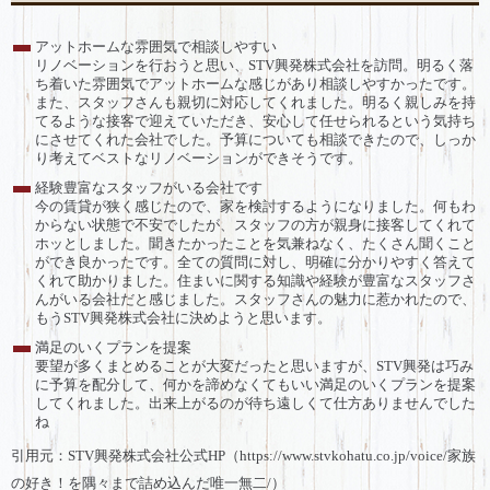
アットホームな雰囲気で相談しやすい
リノベーションを行おうと思い、STV興発株式会社を訪問。明るく落
ち着いた雰囲気でアットホームな感じがあり相談しやすかったです。
また、スタッフさんも親切に対応してくれました。明るく親しみを持
てるような接客で迎えていただき、安心して任せられるという気持ち
にさせてくれた会社でした。予算についても相談できたので、しっか
り考えてベストなリノベーションができそうです。
経験豊富なスタッフがいる会社です
今の賃貸が狭く感じたので、家を検討するようになりました。何もわ
からない状態で不安でしたが、スタッフの方が親身に接客してくれて
ホッとしました。聞きたかったことを気兼ねなく、たくさん聞くこと
ができ良かったです。全ての質問に対し、明確に分かりやすく答えて
くれて助かりました。住まいに関する知識や経験が豊富なスタッフさ
んがいる会社だと感じました。スタッフさんの魅力に惹かれたので、
もうSTV興発株式会社に決めようと思います。
満足のいくプランを提案
要望が多くまとめることが大変だったと思いますが、STV興発は巧み
に予算を配分して、何かを諦めなくてもいい満足のいくプランを提案
してくれました。出来上がるのが待ち遠しくて仕方ありませんでした
ね
引用元：STV興発株式会社公式HP（https://www.stvkohatu.co.jp/voice/家族
の好き！を隅々まで詰め込んだ唯一無二/）