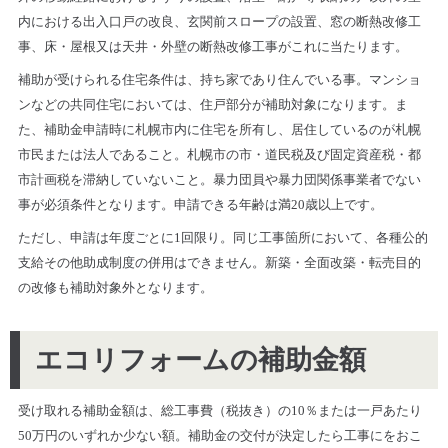
内における出入口戸の改良、玄関前スロープの設置、窓の断熱改修工
事、床・屋根又は天井・外壁の断熱改修工事がこれに当たります。
補助が受けられる住宅条件は、持ち家であり住んでいる事。マンショ
ンなどの共同住宅においては、住戸部分が補助対象になります。ま
た、補助金申請時に札幌市内に住宅を所有し、居住しているのが札幌
市民または法人であること。札幌市の市・道民税及び固定資産税・都
市計画税を滞納していないこと。暴力団員や暴力団関係事業者でない
事が必須条件となります。申請できる年齢は満20歳以上です。
ただし、申請は年度ごとに1回限り。同じ工事箇所において、各種公的
支給その他助成制度の併用はできません。新築・全面改築・転売目的
の改修も補助対象外となります。
エコリフォームの補助金額
受け取れる補助金額は、総工事費（税抜き）の10％または一戸あたり
50万円のいずれか少ない額。補助金の交付が決定したら工事にをおこ