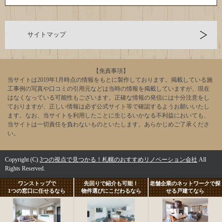
サイトマップ
【免責事項】
当サイトは2019年1月時点の情報をもとに製作しております。掲載している施
工事例の写真や口コミの引用元などは当時の情報を掲載していますが、現在
はなくなっている可能性もございます。正確な情報の発信には十分注意をし
ておりますが、正しい情報は必ず公式サイト等で確認するようお願いいたし
ます。なお、当サイトを利用したことに生じるいかなる不利益においても、
当サイトは一切責任を負わないものといたします。あらかじめご了承くださ
い。
Copyright (C)
3つの視点で見つかる！札幌のおすすめリノベーション会社
All
Rights Reserved.
ワンストップで
先回りで紹介も可能！
老舗企業のネットワークで探
1つの窓口に任せるなら
物件選びにこだわるなら
せる戸建てなら