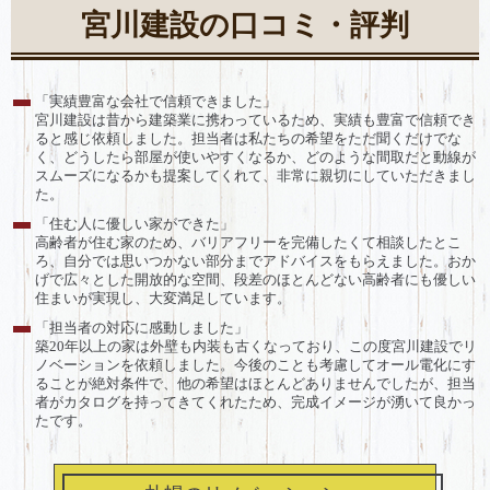
宮川建設の口コミ・評判
「実績豊富な会社で信頼できました」
宮川建設は昔から建築業に携わっているため、実績も豊富で信頼でき
ると感じ依頼しました。担当者は私たちの希望をただ聞くだけでな
く、どうしたら部屋が使いやすくなるか、どのような間取だと動線が
スムーズになるかも提案してくれて、非常に親切にしていただきまし
た。
「住む人に優しい家ができた」
高齢者が住む家のため、バリアフリーを完備したくて相談したとこ
ろ、自分では思いつかない部分までアドバイスをもらえました。おか
げで広々とした開放的な空間、段差のほとんどない高齢者にも優しい
住まいが実現し、大変満足しています。
「担当者の対応に感動しました」
築20年以上の家は外壁も内装も古くなっており、この度宮川建設でリ
ノベーションを依頼しました。今後のことも考慮してオール電化にす
ることが絶対条件で、他の希望はほとんどありませんでしたが、担当
者がカタログを持ってきてくれたため、完成イメージが湧いて良かっ
たです。