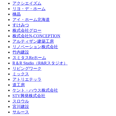
アクシエイズム
リヨ・デ・ホーム
棟晶
アイ・ホーム北海道
すけみつ
株式会社グロー
株式会社N-CONCEPTION
アルティザン建築工房
リノベーション株式会社
竹内建設
スミタスReホーム
R＆R Studio（R&Rスタジオ）
リビングワーク
ミックス
アトリエテッラ
道工房
ケント・ハウス株式会社
STV興発株式会社
スロウル
宮川建設
サルース