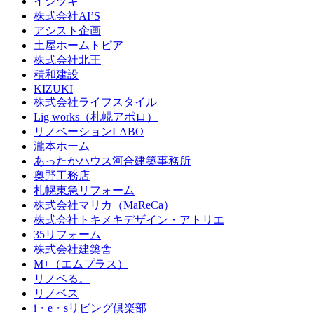
イシヅキ
株式会社AI’S
アシスト企画
土屋ホームトピア
株式会社北王
積和建設
KIZUKI
株式会社ライフスタイル
Lig works（札幌アポロ）
リノベーションLABO
瀧本ホーム
あったかハウス河合建築事務所
奥野工務店
札幌東急リフォーム
株式会社マリカ（MaReCa）
株式会社トキメキデザイン・アトリエ
35リフォーム
株式会社建築舎
M+（エムプラス）
リノベる。
リノベス
i・e・sリビング倶楽部