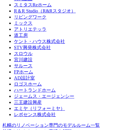
スミタスReホーム
R＆R Studio（R&Rスタジオ）
リビングワーク
ミックス
アトリエテッラ
道工房
ケント・ハウス株式会社
STV興発株式会社
スロウル
宮川建設
サルース
FPホーム
AD設計室
ロゴスホーム
ハートランドホーム
ジェームス・エージェンシー
三王建設興産
エミヤ（リフォーミヤ）
レボセンス株式会社
札幌のリノベーション専門のモデルルーム一覧