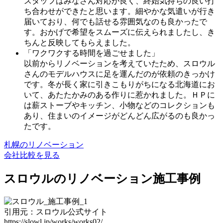
スタッフはみなさん対応が良く、終始気持ちの良い打
ち合わせができたと思います。細やかな気遣いが行き
届いており、何でも話せる雰囲気なのも良かったで
す。おかげで希望をスムーズに伝えられましたし、き
ちんと反映してもらえました。
「ワクワクする時間を過ごせました」
以前からリノベーションを考えていたため、スロウル
さんのモデルハウスに足を運んだのが依頼のきっかけ
です。冬が長く家に引きこもりがちになる北海道にお
いて、あたたかみのある作りに惹かれました。ＨＰに
は薪ストーブやキッチン、小物などのコレクションも
あり、住まいのイメージがどんどん広がるのも良かっ
たです。
札幌のリノベーション
会社比較を見る
スロウルのリノベーション施工事例
引用元：スロウル公式サイト
https://slowl.jp/works/works02/