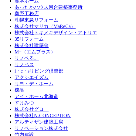
瀧本ホーム
あったかハウス河合建築事務所
奥野工務店
札幌東急リフォーム
株式会社マリカ（MaReCa）
株式会社トキメキデザイン・アトリエ
35リフォーム
株式会社建築舎
M+（エムプラス）
リノベる。
リノベス
i・e・sリビング倶楽部
アクシエイズム
リヨ・デ・ホーム
棟晶
アイ・ホーム北海道
すけみつ
株式会社グロー
株式会社N-CONCEPTION
アルティザン建築工房
リノベーション株式会社
竹内建設