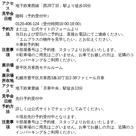
アクセ
地下鉄東西線「西28丁目」駅より徒歩10分
ス
見学会
随時（予約受付中）
日程
0120-406-124（受付時間10:00-19:00）
予約方
または、公式サイトのフォームより
法
当日および翌日のご予約は、直接お電話にてご連絡ください。
「エムプラスの物件を見学したい」とお伝えください。
※事前予約制
注意事
※部屋番号はご予約後、スタッフよりお伝えいたします。
項
※駐車場のご用意はございません。お車でお越しの方は、近隣のコ
インパーキングをご利用ください。
展示場
豊平区月寒西モデルルーム
名
展示場
札幌市豊平区月寒西3条10丁目2-38ファミール月寒
所在地
アクセ
地下鉄東豊線「月寒中央」駅徒歩13分
ス
見学会
先行予約受付中
日程
予約方
詳しくは公式サイトでチェックしてみてください。
法
※現在先行予約受付中となります。
注意事
※部屋番号はご予約後、スタッフよりお伝えいたします。
項
※駐車場のご用意はございません。お車でお越しの方は、近隣のコ
インパーキングをご利用ください。