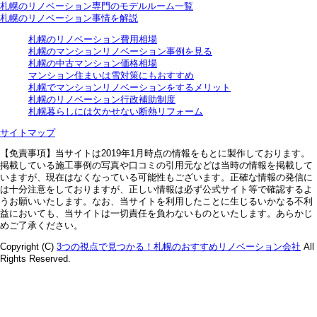
札幌のリノベーション専門のモデルルーム一覧
札幌のリノベーション事情を解説
札幌のリノベーション費用相場
札幌のマンションリノベーション事例を見る
札幌の中古マンション価格相場
マンション住まいは雪対策にもおすすめ
札幌でマンションリノベーションをするメリット
札幌のリノベーション行政補助制度
札幌暮らしには欠かせない断熱リフォーム
サイトマップ
【免責事項】
当サイトは2019年1月時点の情報をもとに製作しております。
掲載している施工事例の写真や口コミの引用元などは当時の情報を掲載して
いますが、現在はなくなっている可能性もございます。正確な情報の発信に
は十分注意をしておりますが、正しい情報は必ず公式サイト等で確認するよ
うお願いいたします。なお、当サイトを利用したことに生じるいかなる不利
益においても、当サイトは一切責任を負わないものといたします。あらかじ
めご了承ください。
Copyright (C)
3つの視点で見つかる！札幌のおすすめリノベーション会社
All
Rights Reserved.