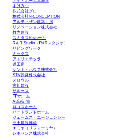
アイ・ホーム北海道
すけみつ
株式会社グロー
株式会社N-CONCEPTION
アルティザン建築工房
リノベーション株式会社
竹内建設
スミタスReホーム
R＆R Studio（R&Rスタジオ）
リビングワーク
ミックス
アトリエテッラ
道工房
ケント・ハウス株式会社
STV興発株式会社
スロウル
宮川建設
サルース
FPホーム
AD設計室
ロゴスホーム
ハートランドホーム
ジェームス・エージェンシー
三王建設興産
エミヤ（リフォーミヤ）
レボセンス株式会社