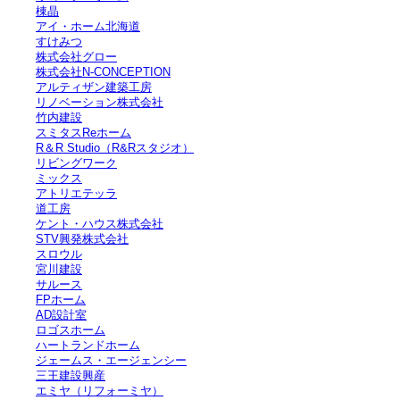
棟晶
アイ・ホーム北海道
すけみつ
株式会社グロー
株式会社N-CONCEPTION
アルティザン建築工房
リノベーション株式会社
竹内建設
スミタスReホーム
R＆R Studio（R&Rスタジオ）
リビングワーク
ミックス
アトリエテッラ
道工房
ケント・ハウス株式会社
STV興発株式会社
スロウル
宮川建設
サルース
FPホーム
AD設計室
ロゴスホーム
ハートランドホーム
ジェームス・エージェンシー
三王建設興産
エミヤ（リフォーミヤ）