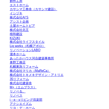
創作工房
エストホーム
カサシマ工務舎（カサシマ建設）
イシヅキ
株式会社AI’S
アシスト企画
土屋ホームトピア
株式会社北王
積和建設
KIZUKI
株式会社ライフスタイル
Lig works（札幌アポロ）
リノベーションLABO
瀧本ホーム
あったかハウス河合建築事務所
奥野工務店
札幌東急リフォーム
株式会社マリカ（MaReCa）
株式会社トキメキデザイン・アトリエ
35リフォーム
株式会社建築舎
M+（エムプラス）
リノベる。
リノベス
i・e・sリビング倶楽部
アクシエイズム
リヨ・デ・ホーム