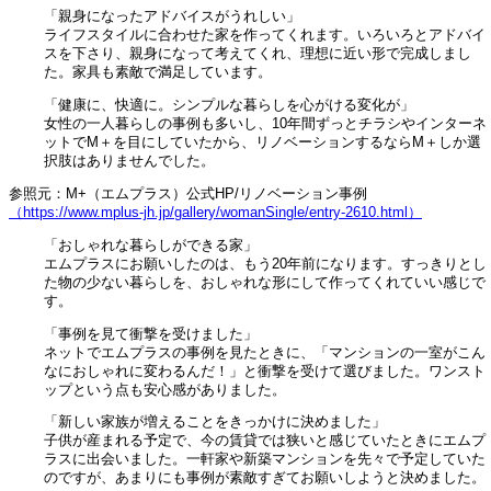
「親身になったアドバイスがうれしい」
ライフスタイルに合わせた家を作ってくれます。いろいろとアドバイ
スを下さり、親身になって考えてくれ、理想に近い形で完成しまし
た。家具も素敵で満足しています。
「健康に、快適に。シンプルな暮らしを心がける変化が」
女性の一人暮らしの事例も多いし、10年間ずっとチラシやインターネ
ットでM＋を目にしていたから、リノベーションするならM＋しか選
択肢はありませんでした。
参照元：M+（エムプラス）公式HP/リノベーション事例
（https://www.mplus-jh.jp/gallery/womanSingle/entry-2610.html）
「おしゃれな暮らしができる家」
エムプラスにお願いしたのは、もう20年前になります。すっきりとし
た物の少ない暮らしを、おしゃれな形にして作ってくれていい感じで
す。
「事例を見て衝撃を受けました」
ネットでエムプラスの事例を見たときに、「マンションの一室がこん
なにおしゃれに変わるんだ！」と衝撃を受けて選びました。ワンスト
ップという点も安心感がありました。
「新しい家族が増えることをきっかけに決めました」
子供が産まれる予定で、今の賃貸では狭いと感じていたときにエムプ
ラスに出会いました。一軒家や新築マンションを先々で予定していた
のですが、あまりにも事例が素敵すぎてお願いしようと決めました。