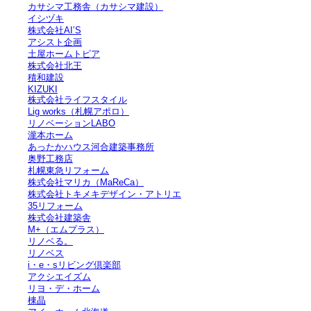
カサシマ工務舎（カサシマ建設）
イシヅキ
株式会社AI’S
アシスト企画
土屋ホームトピア
株式会社北王
積和建設
KIZUKI
株式会社ライフスタイル
Lig works（札幌アポロ）
リノベーションLABO
瀧本ホーム
あったかハウス河合建築事務所
奥野工務店
札幌東急リフォーム
株式会社マリカ（MaReCa）
株式会社トキメキデザイン・アトリエ
35リフォーム
株式会社建築舎
M+（エムプラス）
リノベる。
リノベス
i・e・sリビング倶楽部
アクシエイズム
リヨ・デ・ホーム
棟晶