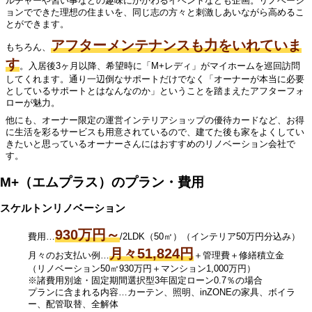
ルチャーや習い事などの趣味にかかわるイベントなども企画。リノベーシ
ョンでできた理想の住まいを、同じ志の方々と刺激しあいながら高めるこ
とができます。
アフターメンテナンスも力をいれていま
もちろん、
す
。入居後3ヶ月以降、希望時に「M+レディ」がマイホームを巡回訪問
してくれます。通り一辺倒なサポートだけでなく「オーナーが本当に必要
としているサポートとはなんなのか」ということを踏まえたアフターフォ
ローが魅力。
他にも、オーナー限定の運営インテリアショップの優待カードなど、お得
に生活を彩るサービスも用意されているので、建てた後も家をよくしてい
きたいと思っているオーナーさんにはおすすめのリノベーション会社で
す。
M+（エムプラス）のプラン・費用
スケルトンリノベーション
930万円～
費用…
/2LDK（50㎡）（インテリア50万円分込み）
月々51,824円
月々のお支払い例…
＋管理費＋修繕積立金
（リノベーション50㎡930万円＋マンション1,000万円）
※諸費用別途・固定期間選択型3年固定ローン0.7％の場合
プランに含まれる内容…カーテン、照明、inZONEの家具、ボイラ
ー、配管取替、全解体