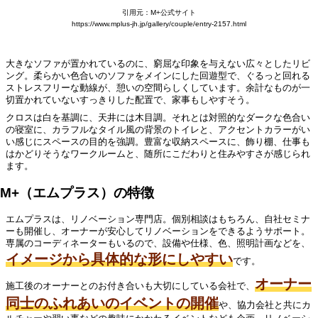
引用元：M+公式サイト
https://www.mplus-jh.jp/gallery/couple/entry-2157.html
大きなソファが置かれているのに、窮屈な印象を与えない広々としたリビ
ング。柔らかい色合いのソファをメインにした回遊型で、ぐるっと回れる
ストレスフリーな動線が、憩いの空間らしくしています。余計なものが一
切置かれていないすっきりした配置で、家事もしやすそう。
クロスは白を基調に、天井には木目調。それとは対照的なダークな色合い
の寝室に、カラフルなタイル風の背景のトイレと、アクセントカラーがい
い感じにスペースの目的を強調。豊富な収納スペースに、飾り棚、仕事も
はかどりそうなワークルームと、随所にこだわりと住みやすさが感じられ
ます。
M+（エムプラス）の特徴
エムプラスは、リノベーション専門店。個別相談はもちろん、自社セミナ
ーも開催し、オーナーが安心してリノベーションをできるようサポート。
専属のコーディネーターもいるので、設備や仕様、色、照明計画などを、
イメージから具体的な形にしやすい
です。
オーナー
施工後のオーナーとのお付き合いも大切にしている会社で、
同士のふれあいのイベントの開催
や、協力会社と共にカ