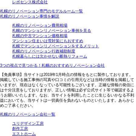
レボセンス株式会社
札幌のリノベーション専門のモデルルーム一覧
札幌のリノベーション事情を解説
札幌のリノベーション費用相場
札幌のマンションリノベーション事例を見る
札幌の中古マンション価格相場
マンション住まいは雪対策にもおすすめ
札幌でマンションリノベーションをするメリット
札幌のリノベーション行政補助制度
札幌暮らしには欠かせない断熱リフォーム
3つの視点で見つかる！札幌のおすすめリノベーション会社
【免責事項】
当サイトは2019年1月時点の情報をもとに製作しております。
掲載している施工事例の写真や口コミの引用元などは当時の情報を掲載して
いますが、現在はなくなっている可能性もございます。正確な情報の発信に
は十分注意をしておりますが、正しい情報は必ず公式サイト等で確認するよ
うお願いいたします。なお、当サイトを利用したことに生じるいかなる不利
益においても、当サイトは一切責任を負わないものといたします。あらかじ
めご了承ください。
札幌のリノベーション会社一覧
ユリデザイン工房
創作工房
エストホーム