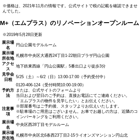
※価格は、2021年11月の情報です。公式サイトで税の記載を確認できませ
んでした。
M+（エムプラス）のリノベーションオープンルーム
※2019年5月28日更新
展示場
円山公園モデルルーム
名
展示場
札幌市中央区大通西24丁目1-22朝日プラザ円山公園
所在地
アクセ
地下鉄東西線「円山公園駅」5番出口より徒歩3分
ス
見学会
5/25（土）～6/2（日）13:00-17:00（予約受付中）
日程
0120-406-124（受付時間10:00-19:00）
予約方
または、公式サイトのフォームより
法
当日および翌日のご予約は、直接お電話にてご連絡ください。
「エムプラスの物件を見学したい」とお伝えください。
※部屋番号はご予約後、スタッフよりお伝えいたします。
注意事
※駐車場のご用意はございません。お車でお越しの方は、近隣のコ
項
インパーキングをご利用ください。
展示場
中央区西28丁目モデルルーム
名
展示場
札幌市中央区北6条西23丁目2-15ライオンズマンション円山北
所在地